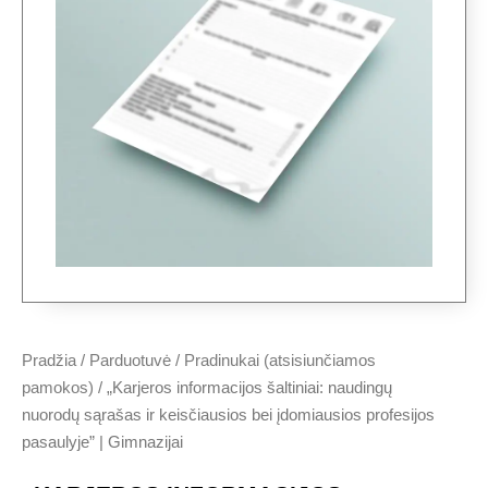
Pradžia
/
Parduotuvė
/
Pradinukai (atsisiunčiamos
pamokos)
/ „Karjeros informacijos šaltiniai: naudingų
nuorodų sąrašas ir keisčiausios bei įdomiausios profesijos
pasaulyje” | Gimnazijai