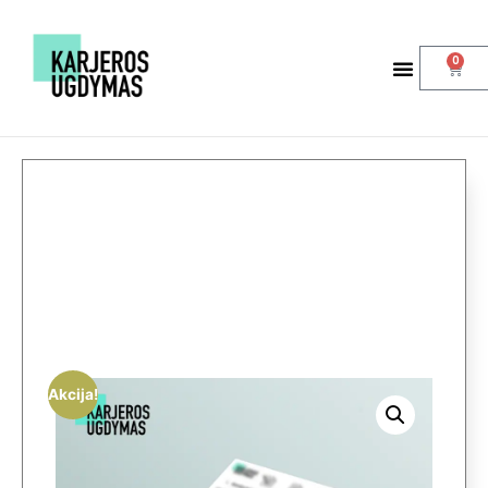
0
Akcija!