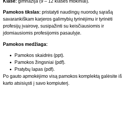
Klasė:
gimnazija (9 – 12 klasės mokiniai).
Pamokos tikslas:
pristatyti naudingų nuorodų sąrašą
savarankiškam karjeros galimybių tyrinėjimu ir tyrinėti
profesijų įvairovę, susipažinti su keisčiausiomis ir
įdomiausiomis profesijomis pasaulyje.
Pamokos medžiaga:
Pamokos skaidrės (ppt).
Pamokos žingsniai (pdf).
Pratybų lapas (pdf).
Po gauto apmokėjimo visą pamokos komplektą galėsite iš
karto atsisiųsti į savo kompiuterį.