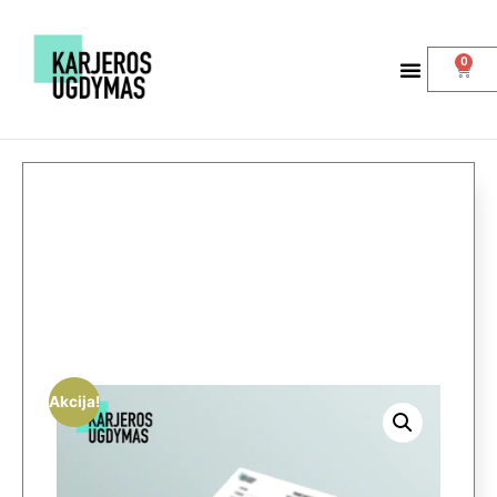
0
Akcija!