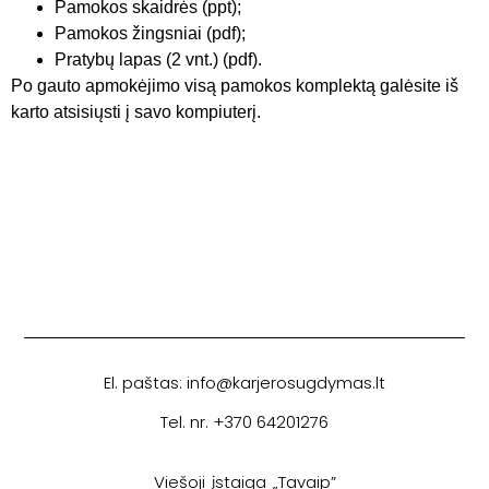
Pamokos skaidrės (ppt);
Pamokos žingsniai (pdf);
Pratybų lapas (2 vnt.) (pdf).
Po gauto apmokėjimo visą pamokos komplektą galėsite iš
karto atsisiųsti į savo kompiuterį.
El. paštas: info@karjerosugdymas.lt
Tel. nr. +370 64201276
Viešoji įstaiga „Tavaip”