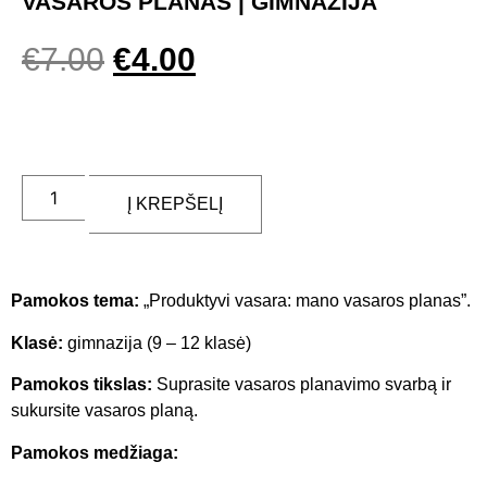
VASAROS PLANAS | GIMNAZIJA
€
7.00
€
4.00
Į KREPŠELĮ
Pamokos tema:
„Produktyvi vasara: mano vasaros planas”.
Klasė:
gimnazija (9 – 12 klasė)
Pamokos tikslas:
Suprasite vasaros planavimo svarbą ir
sukursite vasaros planą.
Pamokos medžiaga: