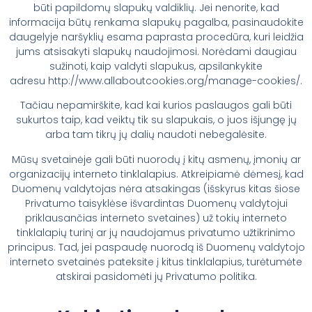
būti papildomų slapukų valdiklių. Jei nenorite, kad
informacija būtų renkama slapukų pagalba, pasinaudokite
daugelyje naršyklių esama paprasta procedūra, kuri leidžia
jums atsisakyti slapukų naudojimosi. Norėdami daugiau
sužinoti, kaip valdyti slapukus, apsilankykite
adresu http://www.allaboutcookies.org/manage-cookies/.
Tačiau nepamirškite, kad kai kurios paslaugos gali būti
sukurtos taip, kad veiktų tik su slapukais, o juos išjungę jų
arba tam tikrų jų dalių naudoti nebegalėsite.
Mūsų svetainėje gali būti nuorodų į kitų asmenų, įmonių ar
organizacijų interneto tinklalapius. Atkreipiamė dėmesį, kad
Duomenų valdytojas nėra atsakingas (išskyrus kitas šiose
Privatumo taisyklėse išvardintas Duomenų valdytojui
priklausančias interneto svetaines) už tokių interneto
tinklalapių turinį ar jų naudojamus privatumo užtikrinimo
principus. Tad, jei paspaudę nuorodą iš Duomenų valdytojo
interneto svetainės pateksite į kitus tinklalapius, turėtumėte
atskirai pasidomėti jų Privatumo politika.