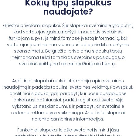
Kokių tipų slapukus
naudojate?
Griežtai privalomi slapukai. Šie slapukai svetainėje yra būtini,
kad vartotojas galėtų naršyti ir naudotis svetainės
funkcijomis, pvz., įsiminti formose įvestą informaciją, kai
vartotojas pereina nuo vieno puslapio prie kito naršymo
seanso metu. Be griežtai privalomų slapukų taptų
neįmanoma teikti tam tikras svetainės paslaugas, o
svetainė veiktų ne taip sklandžiai, kaip turėtų.
Analitiniai slapukai renka informaciją apie svetainės
naudojimą ir padeda tobulinti svetainės veikimą. Pavyzdžiui,
analitiniai slapukai gali parodyti, kuriuose puslapiuose
lankomasi dažniausiai, padėti registruoti svetainėje
vykstančius nesklandumus ir parodyti, ar svetainėje
rodoma reklama yra veiksminga. Analitiniai slapukai
nerenka asmeninės informacijos.
Funkciniai slapukai leidžia svetainei įsiminti jūsų