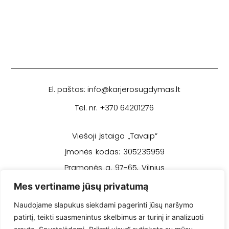
El. paštas: info@karjerosugdymas.lt
Tel. nr. +370 64201276
Viešoji įstaiga „Tavaip”
Įmonės kodas: 305235959
Pramonės g. 97-65, Vilnius
Mes vertiname jūsų privatumą
Privatumo politika
Naudojame slapukus siekdami pagerinti jūsų naršymo
patirtį, teikti suasmenintus skelbimus ar turinį ir analizuoti
Pirkimo sąlygos ir taisyklės