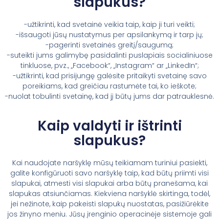
slapukus?
-užtikrinti, kad svetainė veikia taip, kaip ji turi veikti;
-išsaugoti jūsų nustatymus per apsilankymą ir tarp jų;
-pagerinti svetainės greitį/saugumą;
-suteikti jums galimybę pasidalinti puslapiais socialiniuose
tinkluose, pvz., „Facebook“, „Instagram“ ar „LinkedIn“;
-užtikrinti, kad prisijungę galėsite pritaikyti svetainę savo
poreikiams, kad greičiau rastumėte tai, ko ieškote;
-nuolat tobulinti svetainę, kad jį būtų jums dar patrauklesnė.
Kaip valdyti ir ištrinti
slapukus?
Kai naudojate naršyklę mūsų teikiamam turiniui pasiekti,
galite konfigūruoti savo naršyklę taip, kad būtų priimti visi
slapukai, atmesti visi slapukai arba būtų pranešama, kai
slapukas atsiunčiamas. Kiekviena naršyklė skirtinga, todėl,
jei nežinote, kaip pakeisti slapukų nuostatas, pasižiūrėkite
jos žinyno meniu. Jūsų įrenginio operacinėje sistemoje gali