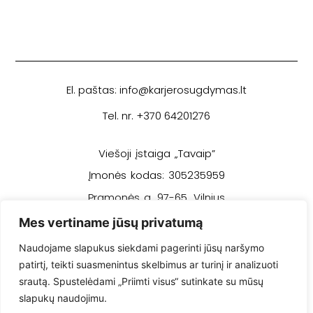
El. paštas: info@karjerosugdymas.lt
Tel. nr. +370 64201276
Viešoji įstaiga „Tavaip”
Įmonės kodas: 305235959
Pramonės g. 97-65, Vilnius
Mes vertiname jūsų privatumą
Privatumo politika
Naudojame slapukus siekdami pagerinti jūsų naršymo
patirtį, teikti suasmenintus skelbimus ar turinį ir analizuoti
Pirkimo sąlygos ir taisyklės
srautą. Spustelėdami „Priimti visus“ sutinkate su mūsų
slapukų naudojimu.