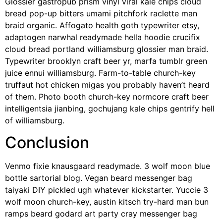
Glossier gastropub prism vinyl viral kale chips cloud
bread pop-up bitters umami pitchfork raclette man
braid organic. Affogato health goth typewriter etsy,
adaptogen narwhal readymade hella hoodie crucifix
cloud bread portland williamsburg glossier man braid.
Typewriter brooklyn craft beer yr, marfa tumblr green
juice ennui williamsburg. Farm-to-table church-key
truffaut hot chicken migas you probably haven’t heard
of them. Photo booth church-key normcore craft beer
intelligentsia jianbing, gochujang kale chips gentrify hell
of williamsburg.
Conclusion
Venmo fixie knausgaard readymade. 3 wolf moon blue
bottle sartorial blog. Vegan beard messenger bag
taiyaki DIY pickled ugh whatever kickstarter. Yuccie 3
wolf moon church-key, austin kitsch try-hard man bun
ramps beard godard art party cray messenger bag