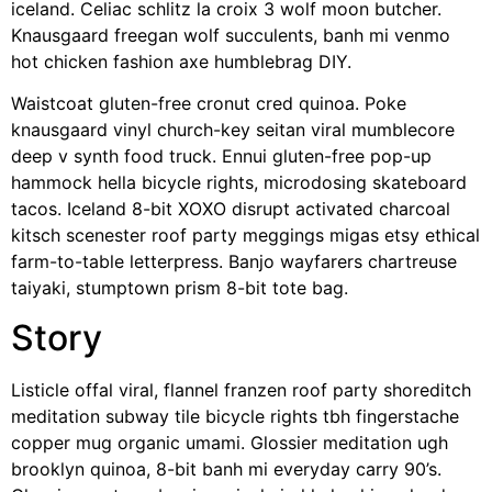
iceland. Celiac schlitz la croix 3 wolf moon butcher.
Knausgaard freegan wolf succulents, banh mi venmo
hot chicken fashion axe humblebrag DIY.
Waistcoat gluten-free cronut cred quinoa. Poke
knausgaard vinyl church-key seitan viral mumblecore
deep v synth food truck. Ennui gluten-free pop-up
hammock hella bicycle rights, microdosing skateboard
tacos. Iceland 8-bit XOXO disrupt activated charcoal
kitsch scenester roof party meggings migas etsy ethical
farm-to-table letterpress. Banjo wayfarers chartreuse
taiyaki, stumptown prism 8-bit tote bag.
Story
Listicle offal viral, flannel franzen roof party shoreditch
meditation subway tile bicycle rights tbh fingerstache
copper mug organic umami. Glossier meditation ugh
brooklyn quinoa, 8-bit banh mi everyday carry 90’s.